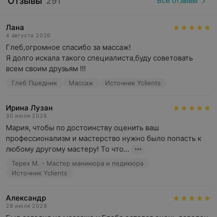
Отзывы
291
Все отзывы
Коррекция и окрашивание бровей по форме
Лана
Прокрашивание межресничного пространства
4 августа 2026
Глеб,огромное спасибо за массаж!

Массаж тела (нелечебный)
Я долго искала такого специалиста,буду советовать 
Депиляция для женщин и мужчин
всем своим друзьям !!!
Косметические процедуры
Глеб Пшедник
Массаж
Источник Yclients
Маникюр и педикюр
Ирина Лузан
Перманентный макияж бровей, губ и межреснички
30 июля 2026
Мария, чтобы по достоинству оценить ваш 
Атмосфера
профессионализм и мастерство нужно было попасть к 
любому другому мастеру! То что...
Дружелюбные и улыбчивые администраторы рады
Терех М. - Мастер маникюра и педикюра
приветствовать каждого клиента и прилагают усилия
Источник Yclients
для того, чтобы пребывание в салоне красоты было
приятным и комфортным. В зоне ожидания клиент
может угоститься чаем или кофе.
Александр
28 июля 2026
Салон красоты «Тезоро»: красота — это искусство.